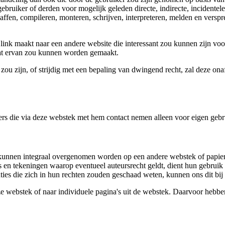
gebruiker of derden voor mogelijk geleden directe, indirecte, incidentel
affen, compileren, monteren, schrijven, interpreteren, melden en verspre
link maakt naar een andere website die interessant zou kunnen zijn voo
dat ervan zou kunnen worden gemaakt.
ou zijn, of strijdig met een bepaling van dwingend recht, zal deze o
zers die via deze webstek met hem contact nemen alleen voor eigen gebr
k kunnen integraal overgenomen worden op een andere webstek of papie
's en tekeningen waarop eventueel auteursrecht geldt, dient hun gebruik
nties die zich in hun rechten zouden geschaad weten, kunnen ons dit bij
e webstek of naar individuele pagina's uit de webstek. Daarvoor hebbe