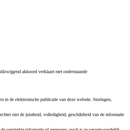
stilzwijgend akkoord verklaart met onderstaande
n in de elektronische publicatie van deze website. Storingen,
chter niet de juistheid, volledigheid, geschiktheid van de informatie
de verstrekte informatie of gegevens; noch is ze verantwoordelijk